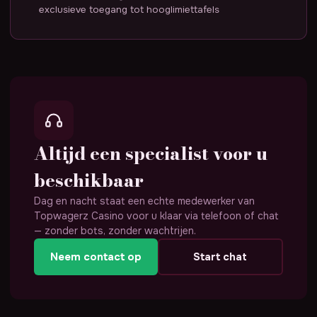
exclusieve toegang tot hooglimiettafels
Altijd een specialist voor u
beschikbaar
Dag en nacht staat een echte medewerker van
Topwagerz Casino voor u klaar via telefoon of chat
— zonder bots, zonder wachtrijen.
Neem contact op
Start chat