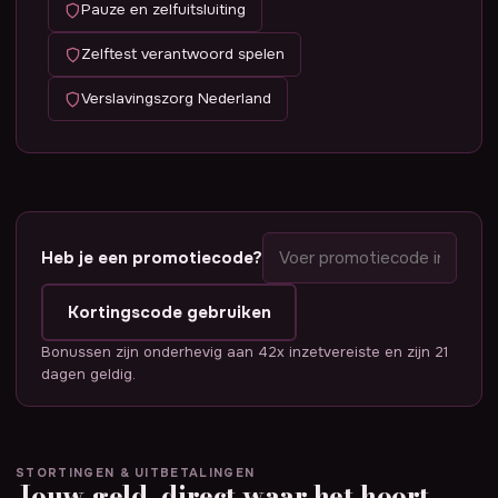
Pauze en zelfuitsluiting
Zelftest verantwoord spelen
Verslavingszorg Nederland
Heb je een promotiecode?
Kortingscode gebruiken
Bonussen zijn onderhevig aan 42x inzetvereiste en zijn 21
dagen geldig.
STORTINGEN & UITBETALINGEN
Jouw geld, direct waar het hoort