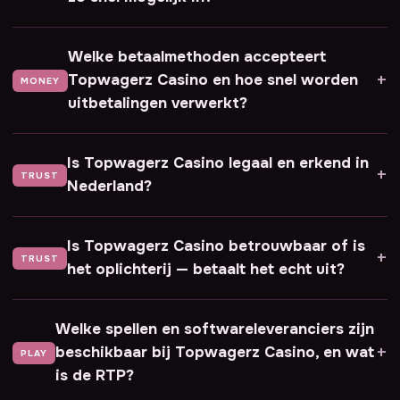
Welke betaalmethoden accepteert
+
Topwagerz Casino en hoe snel worden
MONEY
uitbetalingen verwerkt?
Is Topwagerz Casino legaal en erkend in
+
TRUST
Nederland?
Is Topwagerz Casino betrouwbaar of is
+
TRUST
het oplichterij — betaalt het echt uit?
Welke spellen en softwareleveranciers zijn
+
beschikbaar bij Topwagerz Casino, en wat
PLAY
is de RTP?