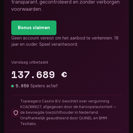
transparant, gecontroleerd en zonder verborgen
voorwaarden.
Bonus claimen
Geen account vereist om het aanbod te verkennen. 18
jaar en ouder. Speel verantwoord.
Vandaag uitbetaald
137.689
€
5.659
Spelers actief
Topwagerz Casino B.V. beschikt over vergunning
KOA/88827, afgegeven door de Kansspelautoriteit —
de bevoegde toezichthouder in Nederland.
Onafhankelijk geauditeerd door QUINEL en BMM
Testlabs.