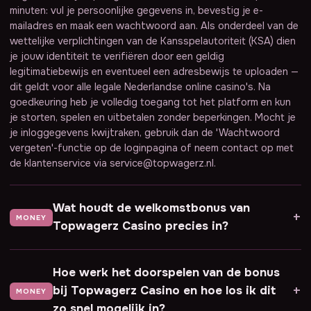
minuten: vul je persoonlijke gegevens in, bevestig je e-
mailadres en maak een wachtwoord aan. Als onderdeel van de
wettelijke verplichtingen van de Kansspelautoriteit (KSA) dien
je jouw identiteit te verifiëren door een geldig
legitimatiebewijs en eventueel een adresbewijs te uploaden —
dit geldt voor alle legale Nederlandse online casino's. Na
goedkeuring heb je volledig toegang tot het platform en kun
je storten, spelen en uitbetalen zonder beperkingen. Mocht je
je inloggegevens kwijtraken, gebruik dan de 'Wachtwoord
vergeten'-functie op de loginpagina of neem contact op met
de klantenservice via
service@topwagerz.nl
.
Wat houdt de welkomstbonus van
+
MONEY
Topwagerz Casino precies in?
Hoe werk het doorspelen van de bonus
+
bij Topwagerz Casino en hoe los ik dit
MONEY
zo snel mogelijk in?