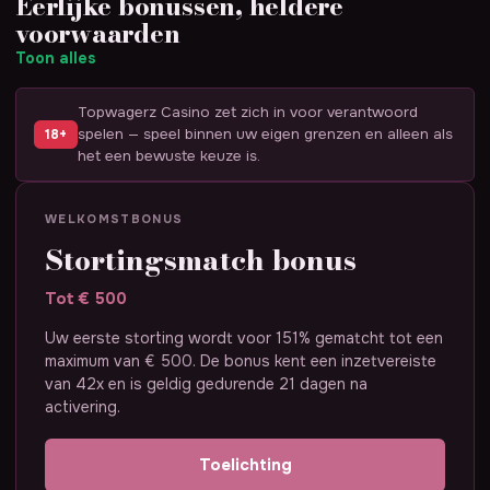
Eerlijke bonussen, heldere
voorwaarden
Toon alles
Topwagerz Casino zet zich in voor verantwoord
spelen — speel binnen uw eigen grenzen en alleen als
18+
het een bewuste keuze is.
WELKOMSTBONUS
Stortingsmatch bonus
Tot € 500
Uw eerste storting wordt voor 151% gematcht tot een
maximum van € 500. De bonus kent een inzetvereiste
van 42x en is geldig gedurende 21 dagen na
activering.
Toelichting