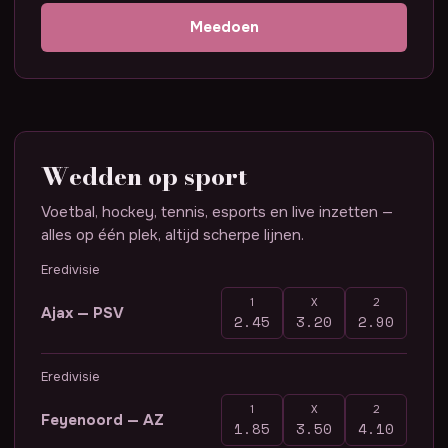
Meedoen
Wedden op sport
Voetbal, hockey, tennis, esports en live inzetten —
alles op één plek, altijd scherpe lijnen.
Eredivisie
1
X
2
Ajax — PSV
2.45
3.20
2.90
Eredivisie
1
X
2
Feyenoord — AZ
1.85
3.50
4.10