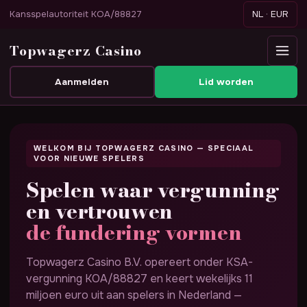
Kansspelautoriteit KOA/88827
NL · EUR
Topwagerz Casino
Aanmelden
Lid worden
WELKOM BIJ TOPWAGERZ CASINO — SPECIAAL
VOOR NIEUWE SPELERS
Spelen waar vergunning
en vertrouwen
de fundering vormen
Topwagerz Casino B.V. opereert onder KSA-
vergunning KOA/88827 en keert wekelijks 11
miljoen euro uit aan spelers in Nederland —