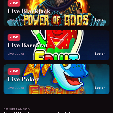
LIVE
Live Blackjack
Live dealer
Spelen
LIVE
Live Baccarat
Live dealer
Spelen
LIVE
Live Poker
Live dealer
Spelen
BONUSAANBOD