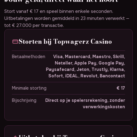
Stort vanaf € 17 en speel binnen enkele seconden.
Uitbetalingen worden gemiddeld in 23 minuten verwerkt —
tot € 27.000 per transactie.
Storten bij Topwagerz Casino
Betaalmethoden
Visa, Mastercard, Maestro, Skrill,
Neteller, Apple Pay, Google Pay,
Paysafecard, Jeton, Trustly, Klarna,
Sofort, iDEAL, Revolut, Bancontact
Minimale storting
€ 17
Bijschrijving
Direct op je spelersrekening, zonder
verwerkingskosten