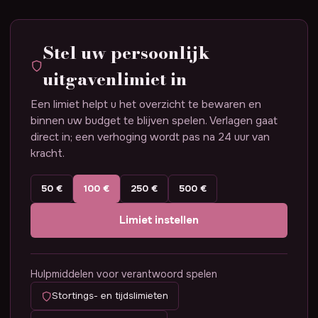
Stel uw persoonlijk
uitgavenlimiet in
Een limiet helpt u het overzicht te bewaren en
binnen uw budget te blijven spelen. Verlagen gaat
direct in; een verhoging wordt pas na 24 uur van
kracht.
50 €
100 €
250 €
500 €
Limiet instellen
Hulpmiddelen voor verantwoord spelen
Stortings- en tijdslimieten